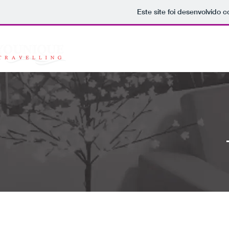
Este site foi desenvolvido 
Home
A Younique
Service